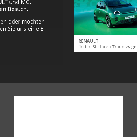
ULT und MG.
ren Besuch.
men oder möchten
en Sie uns eine E-
RENAULT
finden Sie Ihren Traumwage