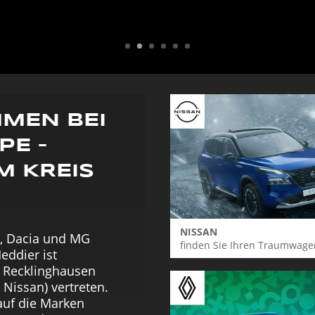
MEN BEI
PE –
M KREIS
NISSAN
t, Dacia und MG
finden Sie Ihren Traumwage
eddier ist
s Recklinghausen
 Nissan) vertreten.
 auf die Marken