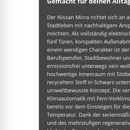
Gemacht für deinen Allta
Der Nissan Micra richtet sich an 
Stadtleben mit nachhaltigem Ans
möchten. Als vollständig elektris
fünf Türen, kompakten Außenab
einem wendigen Charakter ist der 
Berufspendler, Stadtbewohner und 
emissionsfrei unterwegs sein wol
hochwertige Innenraum mit Sitzb
recyceltem Stoff in Schwarz unter
umweltbewusste Konzept. Die se
Klimaautomatik mit Fern-Vorklima
bereits vor dem Einsteigen für die
Temperatur. Dank der serienmä
und des mehrstufigen regenerat