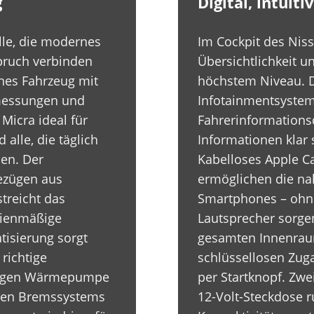
g
Digital, intuit
alle, die modernes
Im Cockpit des Nis
pruch verbinden
Übersichtlichkeit 
ches Fahrzeug mit
höchstem Niveau. D
messungen und
Infotainmentsystem
Micra ideal für
Fahrerinformationsd
alle, die täglich
Informationen klar s
len. Der
Kabelloses Apple C
ezügen aus
ermöglichen die na
streicht das
Smartphones – ohne
rienmäßige
Lautsprecher sorge
tisierung sorgt
gesamten Innenraum
 richtige
schlüssellosen Zug
ßigen Wärmepumpe
per Startknopf. Zw
iven Bremssystems
12-Volt-Steckdose 