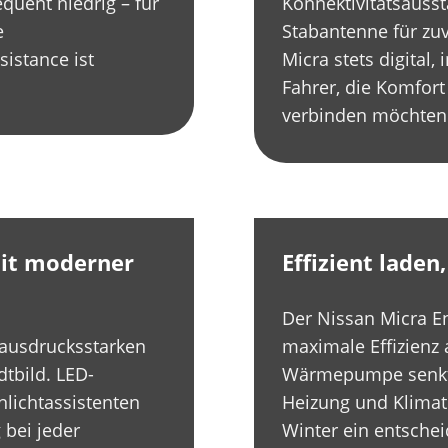
quent niedrig – für
Konnektivitätsausst
e
Stabantenne für zuv
sistance ist
Micra stets digital, 
Fahrer, die Komfor
verbinden möchten
mit moderner
Effizient lade
Der Nissan Micra E
 ausdrucksstarken
maximale Effizienz 
dtbild. LED-
Wärmepumpe senkt 
nlichtassistenten
Heizung und Klimat
 bei jeder
Winter ein entschei