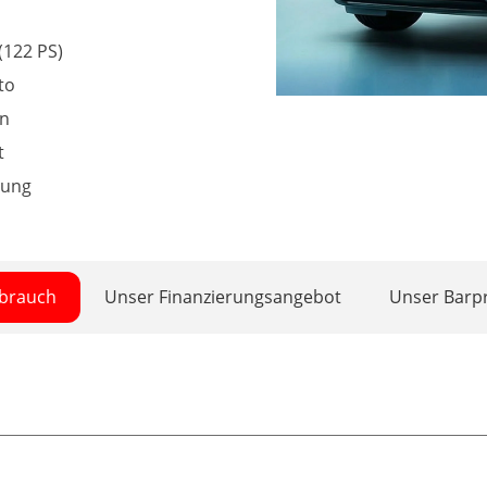
(122 PS)
to
en
t
rung
rbrauch
Unser Finanzierungsangebot
Unser Barpr