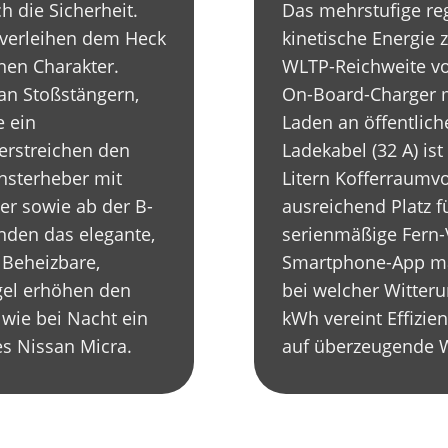
h die Sicherheit.
Das mehrstufige re
 verleihen dem Heck
kinetische Energie 
en Charakter.
WLTP-Reichweite vo
an Stoßstängern,
On-Board-Charger m
e ein
Laden an öffentlic
erstreichen den
Ladekabel (32 A) is
Fensterheber mit
Litern Kofferraumv
er sowie ab der B-
ausreichend Platz f
nden das elegante,
serienmäßige Fern-
 Beheizbare,
Smartphone-App ma
egel erhöhen den
bei welcher Witter
 wie bei Nacht ein
kWh vereint Effizie
s Nissan Micra.
auf überzeugende 