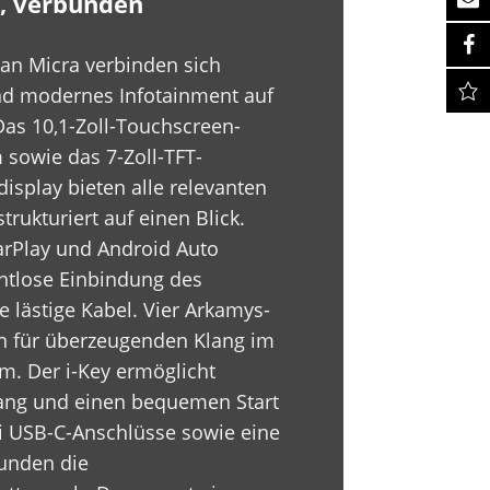
iv, verbunden
san Micra verbinden sich
und modernes Infotainment auf
as 10,1-Zoll-Touchscreen-
 sowie das 7-Zoll-TFT-
isplay bieten alle relevanten
trukturiert auf einen Blick.
arPlay und Android Auto
htlose Einbindung des
 lästige Kabel. Vier Arkamys-
n für überzeugenden Klang im
. Der i-Key ermöglicht
ang und einen bequemen Start
ei USB-C-Anschlüsse sowie eine
runden die