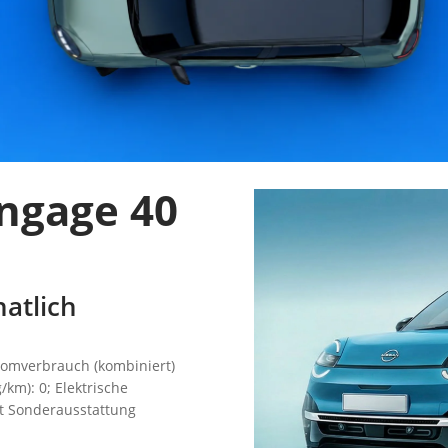
ngage 40
atlich
romverbrauch (kombiniert)
/km): 0; Elektrische
igt Sonderausstattung