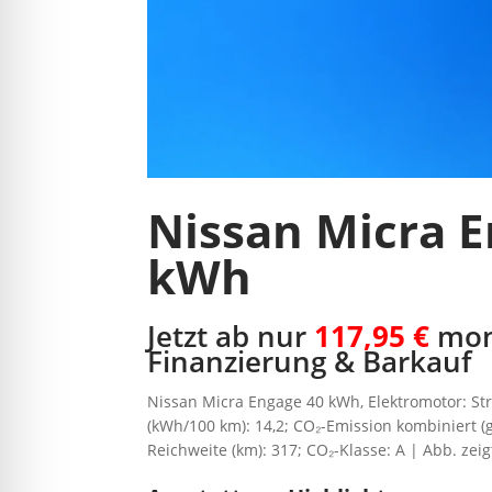
Nissan Micra E
kWh
Jetzt ab nur
117,95 €
mon
Finanzierung & Barkauf
Nissan Micra Engage 40 kWh, Elektromotor: St
(kWh/100 km): 14,2; CO₂-Emission kombiniert (g
Reichweite (km): 317; CO₂-Klasse: A | Abb. ze