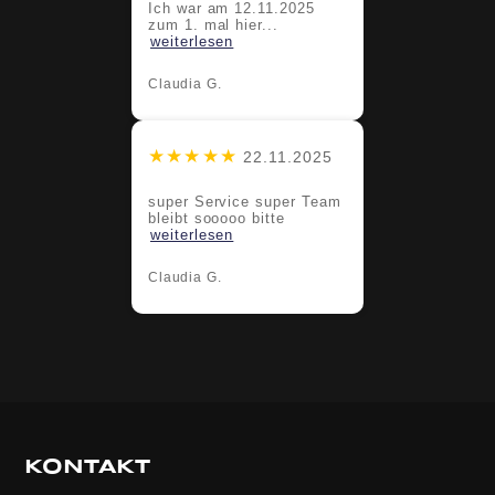
Ich war am 12.11.2025
zum 1. mal hier...
weiterlesen
Claudia G.
★★★★★
22.11.2025
super Service super Team
bleibt sooooo bitte
weiterlesen
Claudia G.
KONTAKT