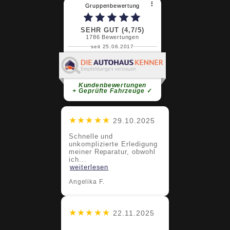
⠇
Gruppenbewertung
SEHR GUT (4,7/5)
1786
Bewertungen
seit 25.06.2017
Claudia G.
super Service super Team bleibt
sooooo bitte
weiterlesen
Kundenbewertungen
+ Geprüfte Fahrzeuge
✓
★★★★★
29.10.2025
Schnelle und
unkomplizierte Erledigung
meiner Reparatur, obwohl
ich...
weiterlesen
Angelika F.
★★★★★
22.11.2025