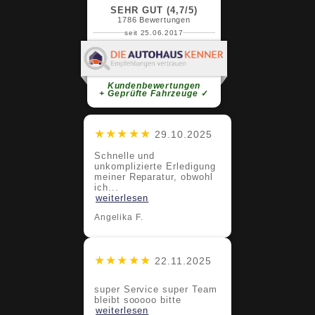
SEHR GUT (4,7/5)
1786
Bewertungen
seit 25.06.2017
Claudia G.
super Service super Team bleibt
sooooo bitte
weiterlesen
Kundenbewertungen
+ Geprüfte Fahrzeuge
✓
★★★★★
29.10.2025
Schnelle und
unkomplizierte Erledigung
meiner Reparatur, obwohl
ich...
weiterlesen
Angelika F.
★★★★★
22.11.2025
super Service super Team
bleibt sooooo bitte
weiterlesen