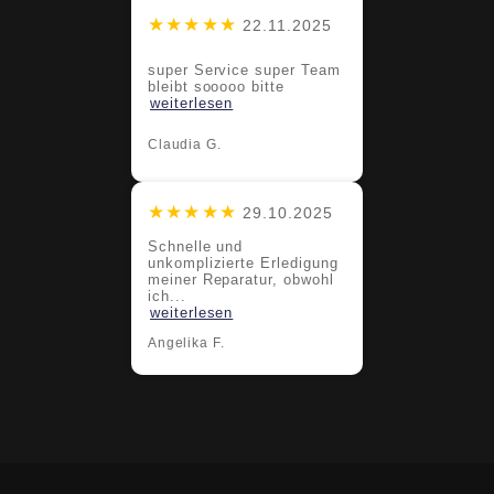
★★★★★
22.11.2025
super Service super Team
bleibt sooooo bitte
weiterlesen
Claudia G.
★★★★★
29.10.2025
Schnelle und
unkomplizierte Erledigung
meiner Reparatur, obwohl
ich...
weiterlesen
Angelika F.