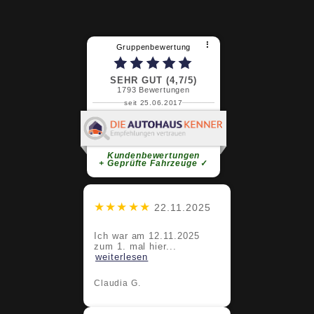
⠇
Gruppenbewertung
SEHR GUT (4,7/5)
1793
Bewertungen
seit 25.06.2017
Claudia G.
super Service super Team bleibt
sooooo bitte
weiterlesen
Kundenbewertungen
+ Geprüfte Fahrzeuge
✓
★★★★★
22.11.2025
Ich war am 12.11.2025
zum 1. mal hier...
weiterlesen
Claudia G.