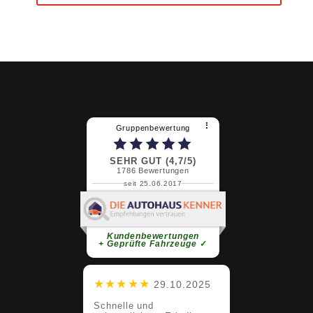
⠇
Gruppenbewertung
SEHR GUT (4,7/5)
1786
Bewertungen
seit 25.06.2017
Claudia G.
super Service super Team bleibt
sooooo bitte
weiterlesen
Kundenbewertungen
+ Geprüfte Fahrzeuge
✓
★★★★★
29.10.2025
Schnelle und