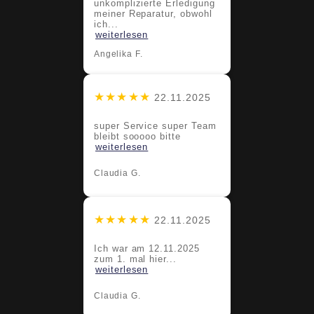
unkomplizierte Erledigung
meiner Reparatur, obwohl
ich...
weiterlesen
Angelika F.
★★★★★
22.11.2025
super Service super Team
bleibt sooooo bitte
weiterlesen
Claudia G.
★★★★★
22.11.2025
Ich war am 12.11.2025
zum 1. mal hier...
weiterlesen
Claudia G.