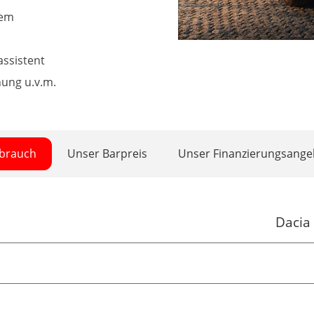
tem
assistent
ung u.v.m.
rbrauch
Unser Barpreis
Unser Finanzierungsange
Dacia 