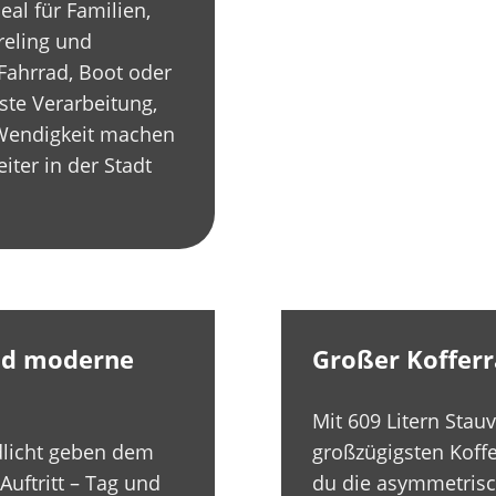
eal für Familien,
reling und
Fahrrad, Boot oder
te Verarbeitung,
 Wendigkeit machen
ter in der Stadt
nd moderne
Großer Kofferr
Mit 609 Litern Stau
dlicht geben dem
großzügigsten Koff
uftritt – Tag und
du die asymmetrisch