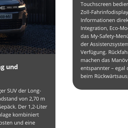
Touchscreen bedien
Zoll-Fahrinfodisplay
Informationen direk
Integration, Eco-M
das My-Safety-Menü 
der Assistenzsyste
Verfügung. Rückfah
machen das Manövri
ag und
entspannter – egal 
beim Rückwärtsausp
iger SUV der Long-
Radstand von 2,70 m
epäck. Der 1,2-Liter
nlage kombiniert
osten und eine