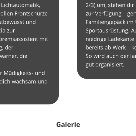
 Lichtautomatik,
2/3) um, stehen dir
vollen Frontschürze
zur Verfügung – gen
bstbewusst und
Familiengepäck im 
ia zur
Sportausrüstung. A
tbremsassistent mit
niedrige Ladekant
, der
bereits ab Werk – k
warner, die
So wird auch der l
gut organisiert.
r Müdigkeits- und
n dich wachsam und
Galerie