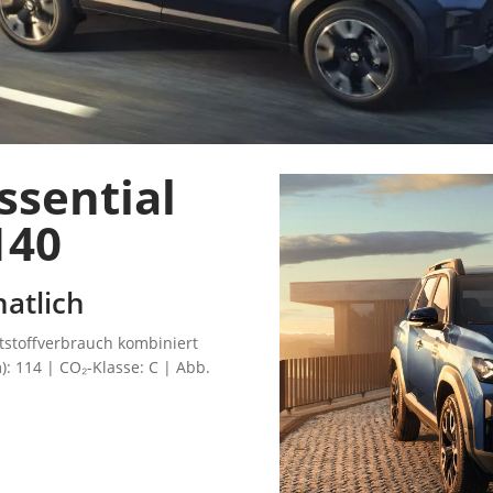
ssential
140
atlich
ftstoffverbrauch kombiniert
): 114 | CO₂-Klasse: C | Abb.