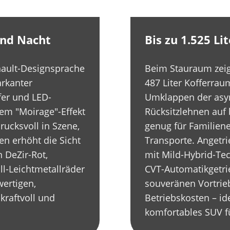
 und Nacht
Bis zu 1.525 L
nault-Designsprache
Beim Stauraum zeigt
arkanter
487 Liter Kofferra
fer und LED-
Umklappen der asym
hem "Moirage"-Effekt
Rücksitzlehnen auf b
rucksvoll in Szene,
genug für Familiene
en erhöht die Sicht
Transporte. Angetr
n DeZir-Rot,
mit Mild-Hybrid-Te
l-Leichtmetallräder
CVT-Automatikgetrie
wertigen,
souveränen Vortri
kraftvoll und
Betriebskosten – ide
komfortables SUV fü