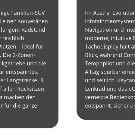
umige Familien-SUV
Im Austral Evolutio
und einen souveränen
Infotainmentsystem
, langem Radstand
Navigation und inte
 reichlich
moderne, intuitive B
lätzen – ideal für
Tachodisplay hält a
. Die 2-Zonen-
Blick, während Conn
ikgetriebe und die
Tempopilot und die
ür entspanntes,
Alltag spürbar erlei
der Langstrecke. 3
und seitlich, Keyca
 allen Rücksitzen
Lenkrad und das eC
ung machen den
vernetzte Bedienkon
r für die ganze
entspannt, sicher un