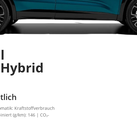
l
 Hybrid
lich
omatik: Kraftstoffverbrauch
iniert (g/km): 146 | CO₂-