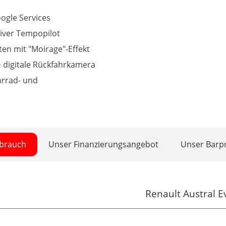
oogle Services
tiver Tempopilot
en mit "Moirage"-Effekt
 + digitale Rückfahrkamera
hrrad- und
rbrauch
Unser Finanzierungsangebot
Unser Barpr
Renault Austral E