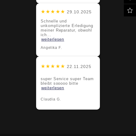
★★★★★
29.10.2025
Schnelle und
unkomplizierte Erledigung
meiner Reparatur, obwohl
ich...
weiterlesen
Angelika F.
★★★★★
22.11.2025
super Service super Team
bleibt sooooo bitte
weiterlesen
Claudia G.