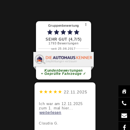
⠇
Gruppenbewertung
SEHR GUT (4,7/5)
1793
Bewertungen
seit 25.06.2017
Claudia G.
super Service super Team bleibt
sooooo bitte
weiterlesen
Kundenbewertungen
+ Geprüfte Fahrzeuge
✓
★★★★★
22.11.2025
Ich war am 12.11.2025
zum 1. mal hier...
weiterlesen
Claudia G.