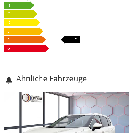
B
C
D
E
F
F
G
Ähnliche Fahrzeuge