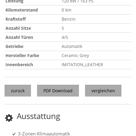
Leistung
120 kW / 163 PS
Kilometerstand
0 km
Kraftstoff
Benzin
Anzahl Sitze
5
Anzahl Türen
4/5
Getriebe
Automatik
Hersteller Farbe
Ceramic Grey
Innenbereich
IMITATION_LEATHER
zurück
PDF Download
vergleichen
Ausstattung
3-Zonen-Klimaautomatik