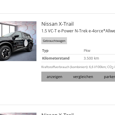
Nissan
X-Trail
1.5 VC-T e-Power N-Trek e-4orce*Allw
Gebrauchtwagen
Typ
Pkw
Kilometerstand
3.500 km
Kraftstoffverbrauch (kombiniert):
6,6 l/100km
;
CO
2
anzeigen
vergleichen
parke