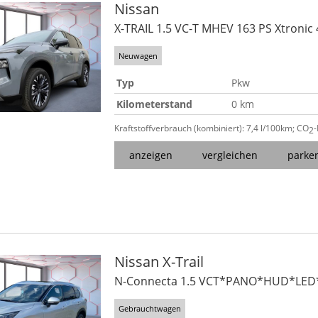
Nissan
X-TRAIL 1.5 VC-T MHEV 163 PS Xtronic
Neuwagen
Typ
Pkw
Kilometerstand
0 km
Kraftstoffverbrauch (kombiniert):
7,4 l/100km
;
CO
2
anzeigen
vergleichen
parke
Nissan
X-Trail
N-Connecta 1.5 VCT*PANO*HUD*LED
Gebrauchtwagen