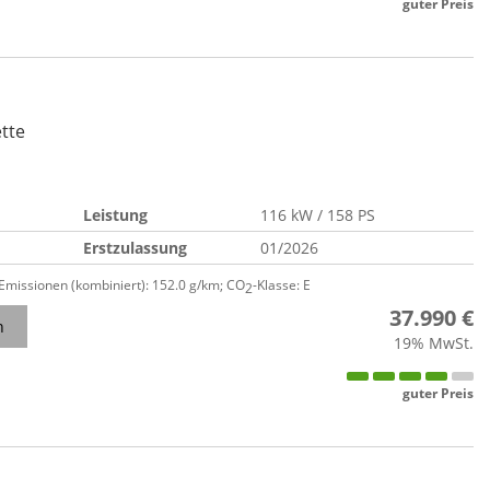
guter Preis
ette
Leistung
116 kW / 158 PS
Erstzulassung
01/2026
-Emissionen (kombiniert):
152.0 g/km
;
CO
-Klasse:
E
2
37.990 €
n
19% MwSt.
guter Preis