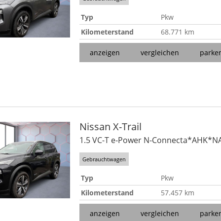
Typ
Pkw
Kilometerstand
68.771 km
anzeigen
vergleichen
parke
Nissan
X-Trail
1.5 VC-T e-Power N-Connecta*AHK*N
Gebrauchtwagen
Typ
Pkw
Kilometerstand
57.457 km
anzeigen
vergleichen
parke