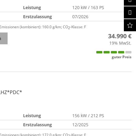
Leistung
120 kW / 163 PS
Erstzulassung
07/2026
-Emissionen (kombiniert):
160.0 g/km
;
CO
-Klasse:
F
2
34.990 €
n
19% MwSt.
guter Preis
LHZ*PDC*
Leistung
156 kW / 212 PS
Erstzulassung
12/2025
-Emissionen (kombiniert):
172.0 g/km
;
CO
-Klasse:
F
2