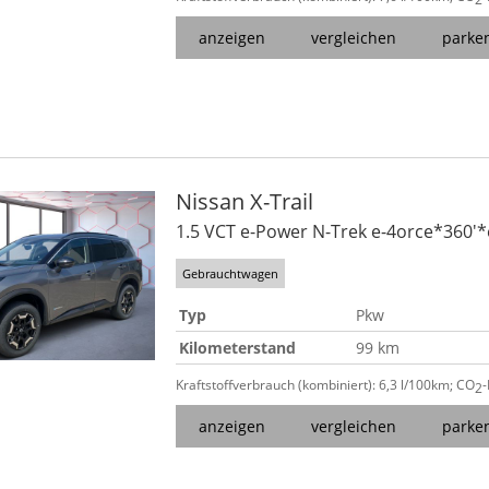
anzeigen
vergleichen
parke
Nissan
X-Trail
1.5 VCT e-Power N-Trek e-4orce*360'*
Gebrauchtwagen
Typ
Pkw
Kilometerstand
99 km
Kraftstoffverbrauch (kombiniert):
6,3 l/100km
;
CO
2
anzeigen
vergleichen
parke