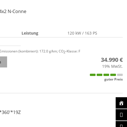
 4x2 N-Conne
Leistung
120 kW / 163 PS
-Emissionen (kombiniert):
172.0 g/km
;
CO
-Klasse:
F
2
34.990 €
n
19% MwSt.
guter Preis
*360'*19Z