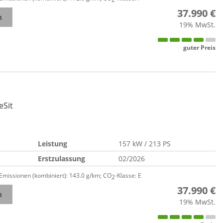
37.990 €
n
19% MwSt.
guter Preis
eSit
Leistung
157 kW / 213 PS
Erstzulassung
02/2026
-Emissionen (kombiniert):
143.0 g/km
;
CO
-Klasse:
E
2
37.990 €
n
19% MwSt.