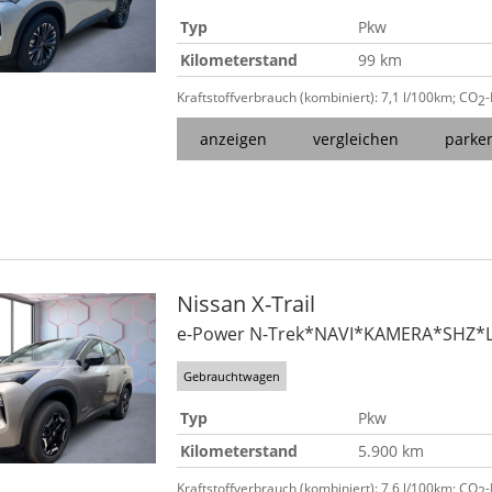
Typ
Pkw
Kilometerstand
99 km
Kraftstoffverbrauch (kombiniert):
7,1 l/100km
;
CO
2
anzeigen
vergleichen
parke
Nissan
X-Trail
e-Power N-Trek*NAVI*KAMERA*SHZ*
Gebrauchtwagen
Typ
Pkw
Kilometerstand
5.900 km
Kraftstoffverbrauch (kombiniert):
7,6 l/100km
;
CO
2