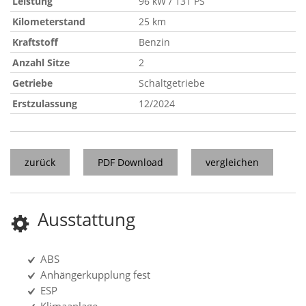
Leistung
96 kW / 131 PS
Kilometerstand
25 km
Kraftstoff
Benzin
Anzahl Sitze
2
Getriebe
Schaltgetriebe
Erstzulassung
12/2024
zurück
PDF Download
vergleichen
Ausstattung
ABS
Anhängerkupplung fest
ESP