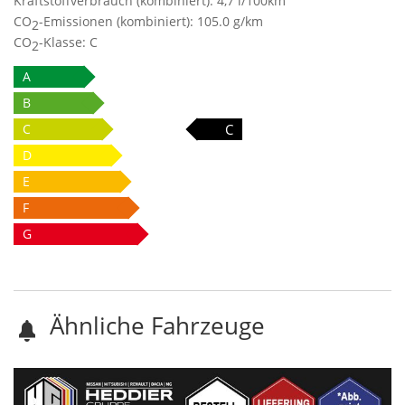
Kraftstoffverbrauch (kombiniert):
4,7 l/100km
CO
-Emissionen (kombiniert):
105.0 g/km
2
CO
-Klasse:
C
2
A
B
C
C
D
E
F
G
Ähnliche Fahrzeuge