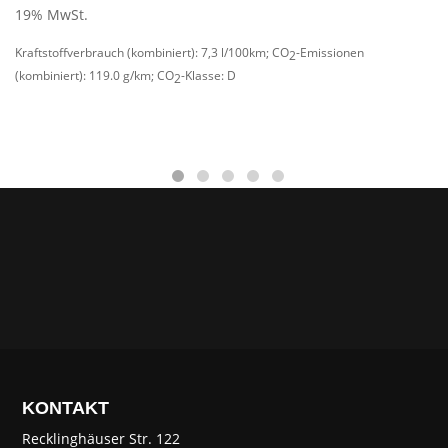
19% MwSt.
Kraftstoffverbrauch (kombiniert):
7,3 l/100km
;
CO
-Emissionen
2
(kombiniert):
119.0 g/km
;
CO
-Klasse:
D
2
KONTAKT
Recklinghäuser Str. 122