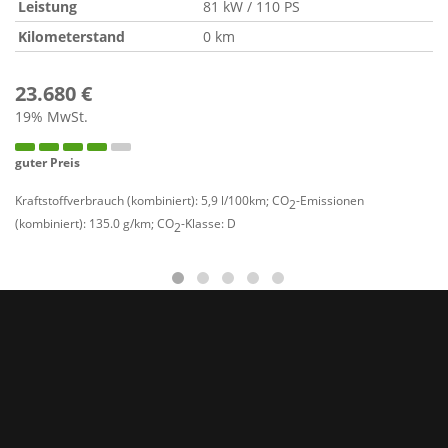
Leistung
81 kW / 110 PS
Kilometerstand
0 km
23.680 €
19% MwSt.
guter Preis
Kraftstoffverbrauch (kombiniert):
5,9 l/100km
;
CO
-Emissionen
2
(kombiniert):
135.0 g/km
;
CO
-Klasse:
D
2