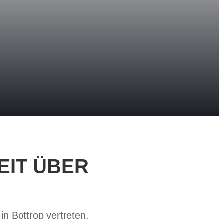
EIT ÜBER
in Bottrop vertreten.