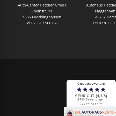
Auto-Center Heddier GmbH
Autohaus Heddi
Rheinstr. 11
Plaggenbah
45663 Recklinghausen
46282 Dors
Tel 02361 / 960 870
Tel 02362 / 9
⠇
Gruppenbewertung
SEHR GUT (4,7/5)
1793
Bewertungen
seit 25.06.2017
Claudia G.