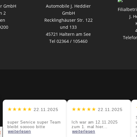
er GmbH
Automobile J. Heddier
Filialbet
n 2
GmbH
J. 
ten
Recklinghäuser Str. 122
9200
und 133
45721 Haltern am See
Telefo
Tel 02364 / 105460
★★★★★
★★★★★
22.11.2025
22.11.2025
super Service super Team
Ich war am 12.11.2025
bleibt sooooo bitte
zum 1. mal hier...
weiterlesen
weiterlesen