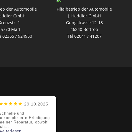
rieb der Automobile
Filialbetrieb der Automobile
Heddier GmbH
J. Heddier GmbH
Kreuzstr. 1
Gungstrasse 12-18
45770 Marl
46240 Bottrop
n 02365 / 924950
Tel 02041 / 41207
★★★★★
29.10.2025
Schnelle und
unkomplizierte Erledigung
meiner Reparatur, obwohl
ich...
weiterlesen