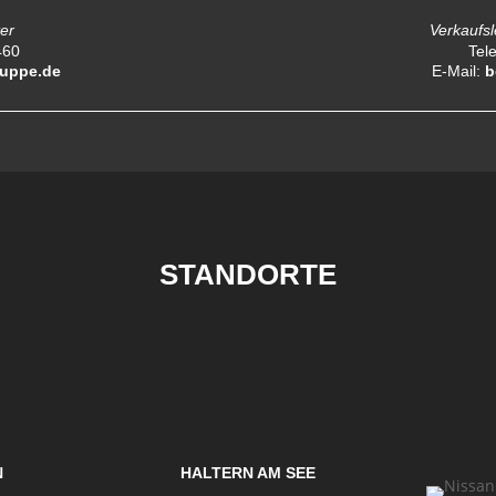
ter
Verkaufsl
460
Tel
uppe.de
E-Mail:
b
STANDORTE
N
HALTERN AM SEE