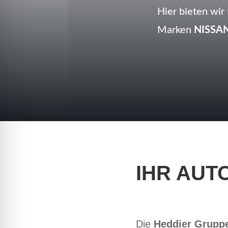
Hier bieten wir
Marken
NISSA
IHR AUT
Die
Heddier Grupp