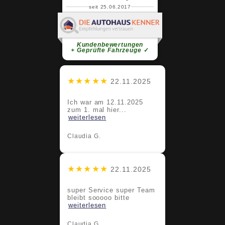
seit 25.06.2017
Claudia G.
super Service super Team bleibt
sooooo bitte
weiterlesen
Kundenbewertungen
+ Geprüfte Fahrzeuge
✓
★★★★★
22.11.2025
Ich war am 12.11.2025
zum 1. mal hier...
weiterlesen
Claudia G.
★★★★★
22.11.2025
super Service super Team
bleibt sooooo bitte
weiterlesen
Claudia G.