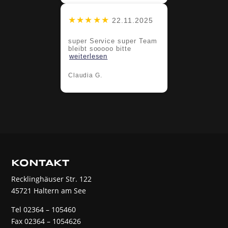
★★★★★
22.11.2025
super Service super Team
bleibt sooooo bitte
weiterlesen
Claudia G.
KONTAKT
Recklinghäuser Str. 122
45721 Haltern am See
Tel 02364 – 105460
Fax 02364 – 1054626