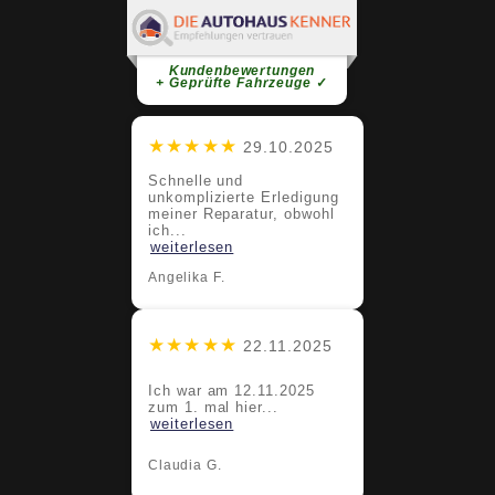
Claudia G.
super Service super Team bleibt
sooooo bitte
weiterlesen
Kundenbewertungen
+ Geprüfte Fahrzeuge
✓
★★★★★
29.10.2025
Schnelle und
unkomplizierte Erledigung
meiner Reparatur, obwohl
ich...
weiterlesen
Angelika F.
★★★★★
22.11.2025
Ich war am 12.11.2025
zum 1. mal hier...
weiterlesen
Claudia G.