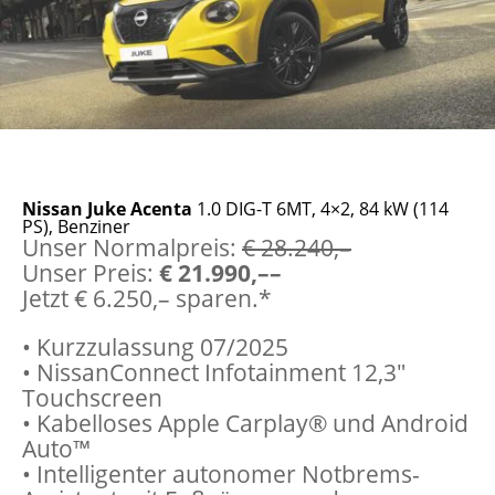
Nissan Juke Acenta
1.0 DIG-T 6MT, 4×2, 84 kW (114
PS), Benziner
Unser Normalpreis:
€ 28.240,–
Unser Preis:
€ 21.990,––
Jetzt € 6.250,– sparen.*
• Kurzzulassung 07/2025
• NissanConnect Infotainment 12,3″
Touchscreen
• Kabelloses Apple Carplay® und Android
Auto™
• Intelligenter autonomer Notbrems-