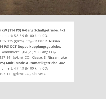
4 kW (114 PS) 6-Gang Schaltgetriebe, 4×2
iniert: 5,8-5,9 (l/100 km); CO₂-
133- 135 (g/km); CO₂-Klasse: D.
Nissan
114 PS) DCT-Doppelkupplungsgetriebe,
 kombiniert: 6,0-6,2 (l/100 km); CO₂-
137-141 (g/km); CO₂-Klasse: E.
Nissan Juke
 PS) Multi-Mode-Automatikgetriebe, 4×2,
iniert: 4,7-4,9 (l/100 km); CO₂-
107-111 (g/km); CO₂-Klasse: C