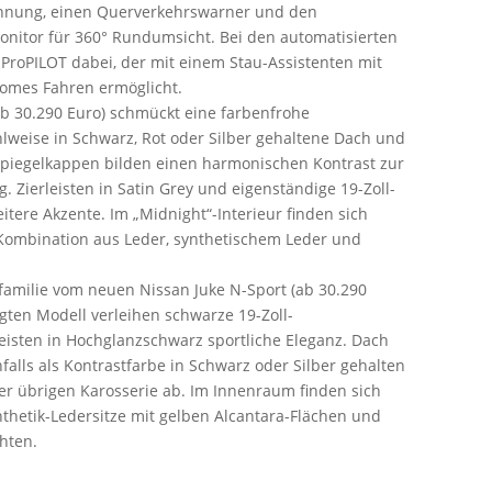
ennung, einen Querverkehrswarner und den
onitor für 360° Rundumsicht. Bei den automatisierten
ProPILOT dabei, der mit einem Stau-Assistenten mit
nomes Fahren ermöglicht.
b 30.290 Euro) schmückt eine farbenfrohe
lweise in Schwarz, Rot oder Silber gehaltene Dach und
piegelkappen bilden einen harmonischen Kontrast zur
g. Zierleisten in Satin Grey und eigenständige 19-Zoll-
itere Akzente. Im „Midnight“-Interieur finden sich
 Kombination aus Leder, synthetischem Leder und
familie vom neuen Nissan Juke N-Sport (ab 30.290
gten Modell verleihen schwarze 19-Zoll-
leisten in Hochglanzschwarz sportliche Eleganz. Dach
alls als Kontrastfarbe in Schwarz oder Silber gehalten
r übrigen Karosserie ab. Im Innenraum finden sich
nthetik-Ledersitze mit gelben Alcantara-Flächen und
hten.