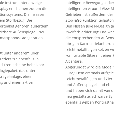
itale Instrumentenanzeige
intelligente Bewegungserk
isplay erscheinen zudem die
intelligenten Around View M
tionssystems. Die Insassen
Getrieben ist außerdem der 
uem Stoffbezug. Die
Stop-&Go-Funktion teilauto
fortpaket gehören außerdem
Den Nissan Juke N-Design (a
eizbare Außenspiegel. Neu
Zweifarblackierung: Das wah
 Smartphone-Ladegerät an
die entsprechenden Außens
übrigen Karosserielackierun
Leichtmetallfelgen setzen we
gt unter anderem über
komfortable Sitze mit einer
Ledersitze ebenfalls in
Alcantara.
d Frontscheibe beheizbar.
Abgerundet wird die Modell
logiepaket, das unter
Euro): Dem erstmals aufgele
regelanlage, einen
Leichtmetallfelgen und Zier
ng und einen aktiven
und Außenspiegel sind ebenf
und heben sich damit von de
neu gestaltete, schwarze Sy
ebenfalls gelben Kontrastnä