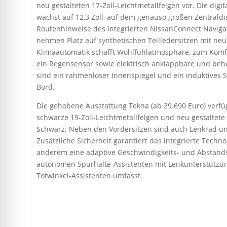
neu gestalteten 17-Zoll-Leichtmetallfelgen vor. Die dig
wächst auf 12,3 Zoll, auf dem genauso großen Zentrald
Routenhinweise des integrierten NissanConnect Naviga
nehmen Platz auf synthetischen Teilledersitzen mit ne
Klimaautomatik schafft Wohlfühlatmosphäre, zum Kom
ein Regensensor sowie elektrisch anklappbare und beh
sind ein rahmenloser Innenspiegel und ein induktives
Bord.
Die gehobene Ausstattung Tekna (ab 29.690 Euro) verfü
schwarze 19-Zoll-Leichtmetallfelgen und neu gestaltete 
Schwarz. Neben den Vordersitzen sind auch Lenkrad un
Zusätzliche Sicherheit garantiert das integrierte Techno
anderem eine adaptive Geschwindigkeits- und Abstands
autonomen Spurhalte-Assistenten mit Lenkunterstützu
Totwinkel-Assistenten umfasst.