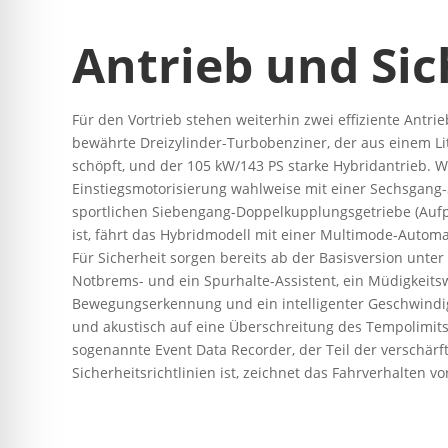
Antrieb und Sic
Für den Vortrieb stehen weiterhin zwei effiziente Antri
bewährte Dreizylinder-Turbobenziner, der aus einem L
schöpft, und der 105 kW/143 PS starke Hybridantrieb. 
Einstiegsmotorisierung wahlweise mit einer Sechsgang
sportlichen Siebengang-Doppelkupplungsgetriebe (Aufpr
ist, fährt das Hybridmodell mit einer Multimode-Automat
Für Sicherheit sorgen bereits ab der Basisversion unt
Notbrems- und ein Spurhalte-Assistent, ein Müdigkeits
Bewegungserkennung und ein intelligenter Geschwindigk
und akustisch auf eine Überschreitung des Tempolimi
sogenannte Event Data Recorder, der Teil der verschär
Sicherheitsrichtlinien ist, zeichnet das Fahrverhalten vo