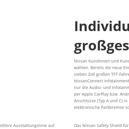
Individ
großges
Nissan Kundinnen und Kunde
wählen. Bereits die neue Ei
sieben Zoll großen TFT-Fah
NissanConnect Infotainments
nur die Audio- und Infotain
per Apple CarPlay bzw. An
Anschlüsse (Typ A und C) i
elektronische Parkbremse sch
ittlere Ausstattungslinie auf
Das Nissan Safety Shield fu