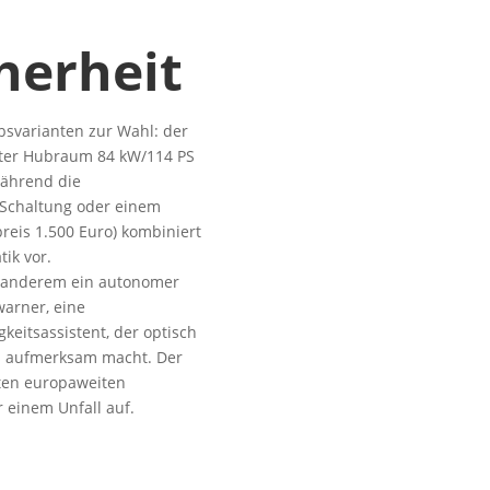
herheit
ebsvarianten zur Wahl: der
iter Hubraum 84 kW/114 PS
Während die
-Schaltung oder einem
eis 1.500 Euro) kombiniert
ik vor.
er anderem ein autonomer
warner, eine
eitsassistent, der optisch
ts aufmerksam macht. Der
ften europaweiten
r einem Unfall auf.