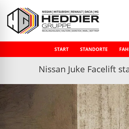
START
STANDORTE
FAH
Nissan Juke Facelift s