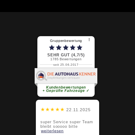
⠇
Gruppenbewertung
SEHR GUT (4,7/5)
1785
Bewertungen
seit 25.06.2017
Claudia G.
super Service super Team bleibt
sooooo bitte
weiterlesen
Kundenbewertungen
+ Geprüfte Fahrzeuge
✓
★★★★★
22.11.2025
super Service super Team
bleibt sooooo bitte
weiterlesen