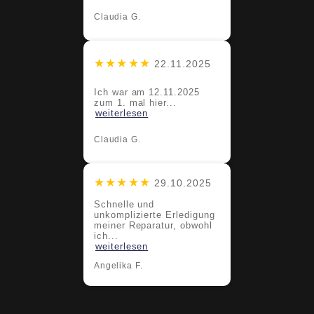
Claudia G.
★★★★★
22.11.2025
Ich war am 12.11.2025
zum 1. mal hier...
weiterlesen
Claudia G.
★★★★★
29.10.2025
Schnelle und
unkomplizierte Erledigung
meiner Reparatur, obwohl
ich...
weiterlesen
Angelika F.