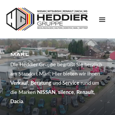
MARL
Die Heddier Gruppe begrüßt Sie herzlich
am Standort Marl. Hier bieten wir Ihnen
Verkauf
,
Beratung
und
Service
rund um
die Marken
NISSAN
,
silence
,
Renault
,
Dacia
.