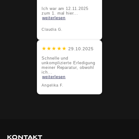
Ich war am 12.11.2025
zum 1. mal hier...
weiterlesen
Claudia G.
★★★★★
29.10.2025
Schnelle und
unkomplizierte Erledigung
meiner Reparatur, obwohl
ich...
weiterlesen
Angelika F.
KONTAKT