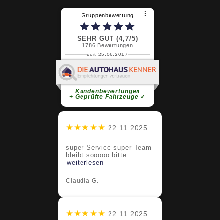
⠇
Gruppenbewertung
SEHR GUT (4,7/5)
1786
Bewertungen
seit 25.06.2017
Claudia G.
super Service super Team bleibt
sooooo bitte
weiterlesen
Kundenbewertungen
+ Geprüfte Fahrzeuge
✓
★★★★★
22.11.2025
super Service super Team
bleibt sooooo bitte
weiterlesen
Claudia G.
★★★★★
22.11.2025