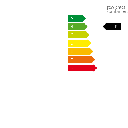
gewichtet
kombiniert
A
B
B
C
D
E
F
G