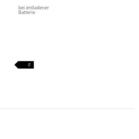
bei entladener
Batterie
F