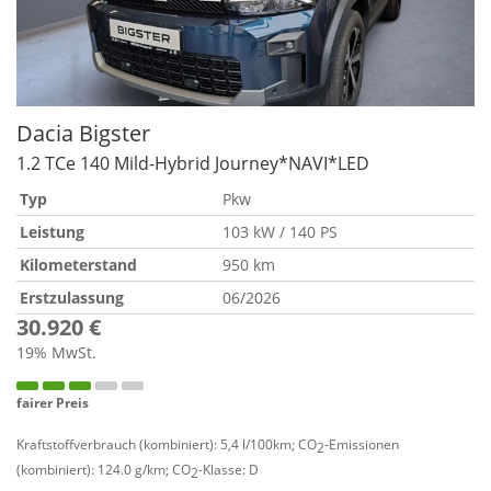
Dacia
Bigster
1.2 TCe 140 Mild-Hybrid Journey*NAVI*LED
Typ
Pkw
Leistung
103 kW / 140 PS
Kilometerstand
950 km
Erstzulassung
06/2026
30.920 €
19% MwSt.
fairer Preis
Kraftstoffverbrauch (kombiniert):
5,4 l/100km
;
CO
-Emissionen
2
(kombiniert):
124.0 g/km
;
CO
-Klasse:
D
2