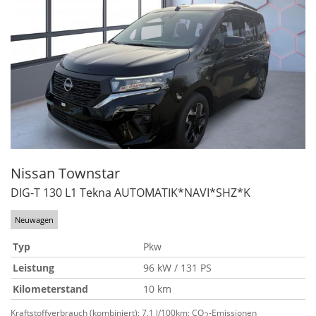
Nissan
Townstar
DIG-T 130 L1 Tekna AUTOMATIK*NAVI*SHZ*K
Neuwagen
Typ
Pkw
Leistung
96 kW / 131 PS
Kilometerstand
10 km
Kraftstoffverbrauch (kombiniert):
7,1 l/100km
;
CO
-Emissionen
2