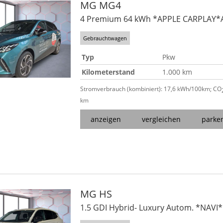
MG
MG4
4 Premium 64 kWh *APPLE CARPLAY
Gebrauchtwagen
Typ
Pkw
Kilometerstand
1.000 km
Stromverbrauch (kombiniert):
17,6 kWh/100km
;
CO
km
anzeigen
vergleichen
parke
MG
HS
1.5 GDI Hybrid- Luxury Autom. *NAVI