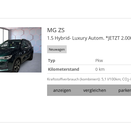
MG
ZS
1.5 Hybrid- Luxury Autom. *JETZT 2.0
Neuwagen
Typ
Pkw
Kilometerstand
0 km
Kraftstoffverbrauch (kombiniert):
5,1 l/100km
;
CO
2
anzeigen
vergleichen
parke