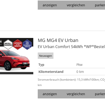
anzeigen
vergleichen
parke
MG
MG4 EV Urban
EV Urban Comfort 54kWh *WP*Bestel
Neuwagen
Typ
Pkw
Kilometerstand
0 km
Stromverbrauch (kombiniert):
15,3 kWh/100km
;
CO
km
anzeigen
vergleichen
parke