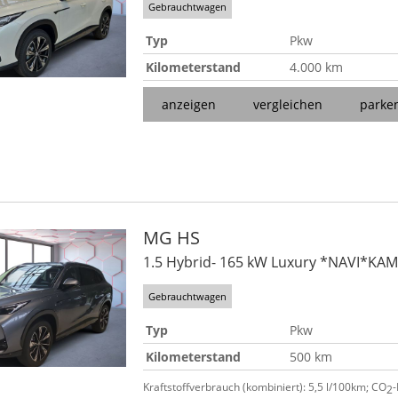
Gebrauchtwagen
Typ
Pkw
Kilometerstand
4.000 km
anzeigen
vergleichen
parke
MG
HS
1.5 Hybrid- 165 kW Luxury *NAVI*KA
Gebrauchtwagen
Typ
Pkw
Kilometerstand
500 km
Kraftstoffverbrauch (kombiniert):
5,5 l/100km
;
CO
2