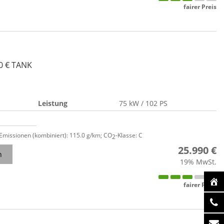
fairer Preis
00 € TANK
Leistung
75 kW / 102 PS
-Emissionen (kombiniert):
115.0 g/km
;
CO
-Klasse:
C
2
25.990 €
n
19% MwSt.
fairer Preis