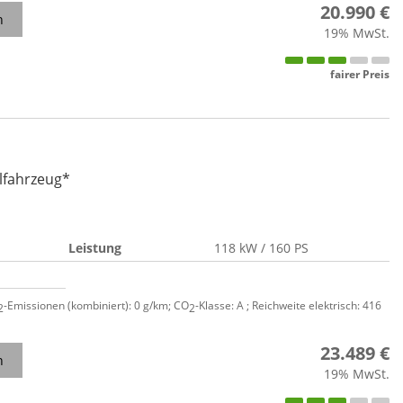
20.990 €
n
19% MwSt.
fairer Preis
lfahrzeug*
Leistung
118 kW / 160 PS
-Emissionen (kombiniert):
0 g/km
;
CO
-Klasse:
A
;
Reichweite elektrisch:
416
2
2
23.489 €
n
19% MwSt.