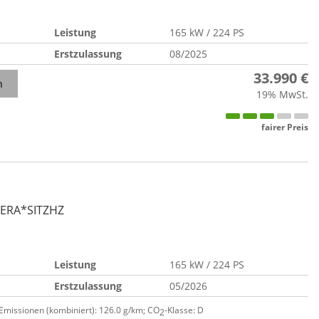
Leistung
165 kW / 224 PS
Erstzulassung
08/2025
33.990 €
n
19% MwSt.
fairer Preis
MERA*SITZHZ
Leistung
165 kW / 224 PS
Erstzulassung
05/2026
-Emissionen (kombiniert):
126.0 g/km
;
CO
-Klasse:
D
2