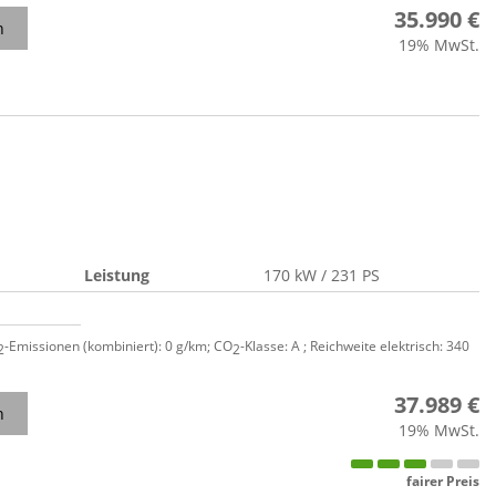
35.990 €
n
19% MwSt.
Leistung
170 kW / 231 PS
-Emissionen (kombiniert):
0 g/km
;
CO
-Klasse:
A
;
Reichweite elektrisch:
340
2
2
37.989 €
n
19% MwSt.
fairer Preis