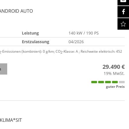
*ANDROID AUTO
Leistung
140 kW / 190 PS
Erstzulassung
04/2026
-Emissionen (kombiniert):
0 g/km
;
CO
-Klasse:
A
;
Reichweite elektrisch:
452
2
2
29.490 €
n
19% MwSt.
guter Preis
*KLIMA*SIT