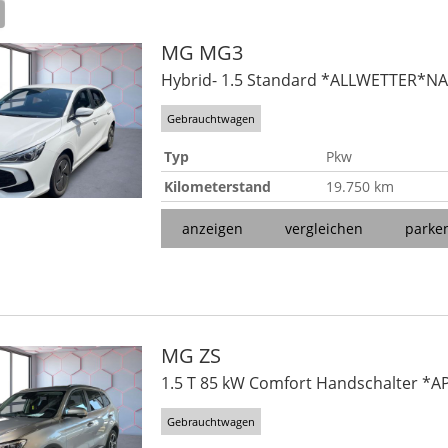
MG
MG3
Hybrid- 1.5 Standard *ALLWETTER*N
Gebrauchtwagen
Typ
Pkw
Kilometerstand
19.750 km
anzeigen
vergleichen
parke
MG
ZS
1.5 T 85 kW Comfort Handschalter *
Gebrauchtwagen