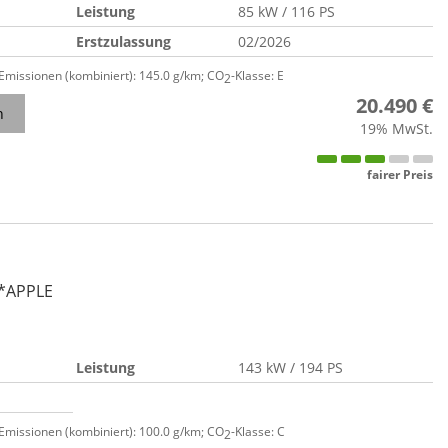
Leistung
85 kW / 116 PS
Erstzulassung
02/2026
-Emissionen (kombiniert):
145.0 g/km
;
CO
-Klasse:
E
2
20.490 €
n
19% MwSt.
fairer Preis
 *APPLE
Leistung
143 kW / 194 PS
-Emissionen (kombiniert):
100.0 g/km
;
CO
-Klasse:
C
2