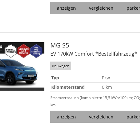
anzeigen
vergleichen
parke
MG
S5
EV 170kW Comfort *Bestellfahrzeug*
Neuwagen
Typ
Pkw
Kilometerstand
0 km
Stromverbrauch (kombiniert):
15,5 kWh/100km
;
CO
km
anzeigen
vergleichen
parke