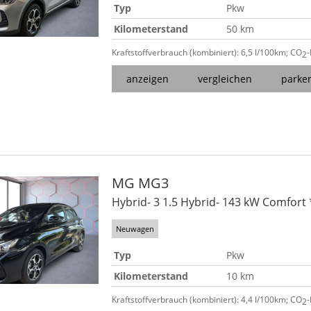
Typ
Pkw
Kilometerstand
50 km
Kraftstoffverbrauch (kombiniert):
6,5 l/100km
;
CO
2
anzeigen
vergleichen
parke
MG
MG3
Hybrid- 3 1.5 Hybrid- 143 kW Comfort
Neuwagen
Typ
Pkw
Kilometerstand
10 km
Kraftstoffverbrauch (kombiniert):
4,4 l/100km
;
CO
2