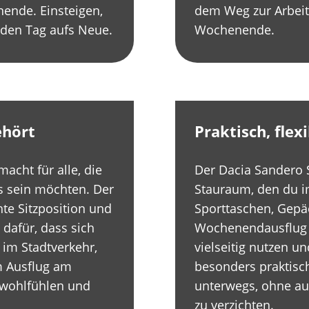
ende. Einsteigen,
dem Weg zur Arbeit,
jeden Tag aufs Neue.
Wochenende.
ehört
Praktisch, flexi
acht für alle, die
Der Dacia Sandero 
 sein möchten. Der
Stauraum, den du im
te Sitzposition und
Sporttaschen, Gepäc
 dafür, dass sich
Wochenendausflug –
 im Stadtverkehr,
vielseitig nutzen 
m Ausflug am
besonders praktisch.
 wohlfühlen und
unterwegs, ohne auf
zu verzichten.