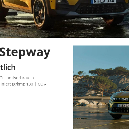
 Stepway
lich
: Gesamtverbrauch
iniert (g/km): 130 | CO₂-