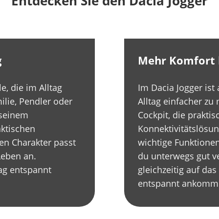
Entdecken Sie den Dacia Jogger
g
Mehr Komfort b
le, die im Alltag
Im Dacia Jogger ist 
ilie, Pendler oder
Alltag einfacher zu
 seinem
Cockpit, die prakt
aktischen
Konnektivitätslösun
en Charakter passt
wichtige Funktionen 
Leben an.
du unterwegs gut ve
Tag entspannt
gleichzeitig auf das
entspannt ankomm