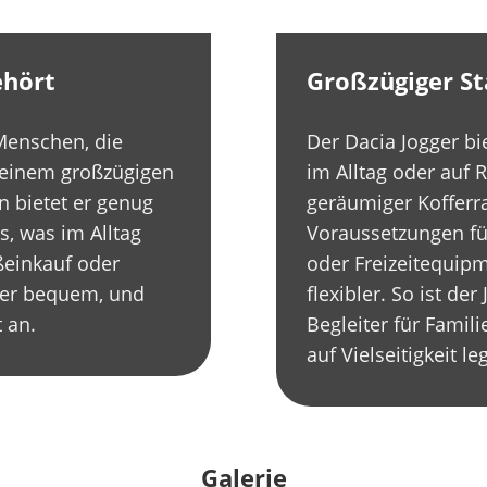
ehört
Großzügiger St
 Menschen, die
Der Dacia Jogger bie
seinem großzügigen
im Alltag oder auf 
n bietet er genug
geräumiger Kofferr
s, was im Alltag
Voraussetzungen fü
ßeinkauf oder
oder Freizeitequip
der bequem, und
flexibler. So ist der
t an.
Begleiter für Famili
auf Vielseitigkeit le
Galerie