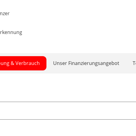
nzer
erkennung
bung & Verbrauch
Unser Finanzierungsangebot
T