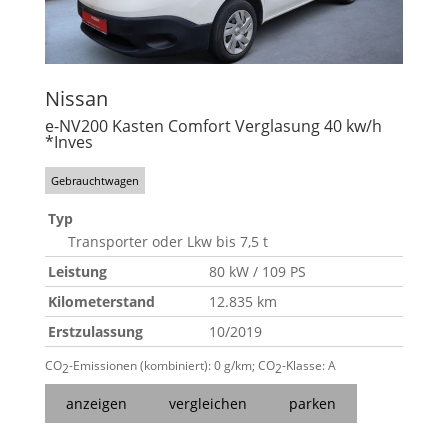
Nissan
e-NV200 Kasten Comfort Verglasung 40 kw/h
*Inves
Gebrauchtwagen
Typ
Transporter oder Lkw bis 7,5 t
Leistung
80 kW / 109 PS
Kilometerstand
12.835 km
Erstzulassung
10/2019
CO
-Emissionen (kombiniert):
0 g/km
;
CO
-Klasse:
A
2
2
anzeigen
vergleichen
parken