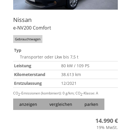
Nissan
e-NV200 Comfort
Gebrauchtwagen
Typ
Transporter oder Lkw bis 7,5 t
Leistung
80 kW / 109 PS
Kilometerstand
38.613 km
Erstzulassung
12/2021
CO
-Emissionen (kombiniert):
0 g/km
;
CO
-Klasse:
A
2
2
anzeigen
vergleichen
parken
14.990 €
19% MwSt.