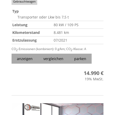
Gebrauchtwagen
Typ
Transporter oder Lkw bis 7,5 t
Leistung
80 kW / 109 PS
Kilometerstand
8.481 km
Erstzulassung
07/2021
CO
-Emissionen (kombiniert):
0 g/km
;
CO
-Klasse:
A
2
2
anzeigen
vergleichen
parken
14.990 €
19% MwSt.