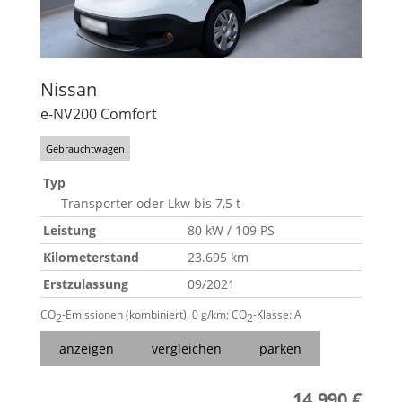
Nissan
e-NV200 Comfort
Gebrauchtwagen
Typ
Transporter oder Lkw bis 7,5 t
Leistung
80 kW / 109 PS
Kilometerstand
23.695 km
Erstzulassung
09/2021
CO
-Emissionen (kombiniert):
0 g/km
;
CO
-Klasse:
A
2
2
anzeigen
vergleichen
parken
14.990 €