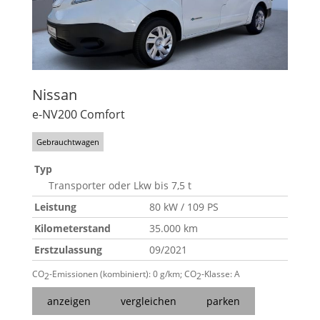
Nissan
e-NV200 Comfort
Gebrauchtwagen
Typ
Transporter oder Lkw bis 7,5 t
Leistung
80 kW / 109 PS
Kilometerstand
35.000 km
Erstzulassung
09/2021
CO
-Emissionen (kombiniert):
0 g/km
;
CO
-Klasse:
A
2
2
anzeigen
vergleichen
parken