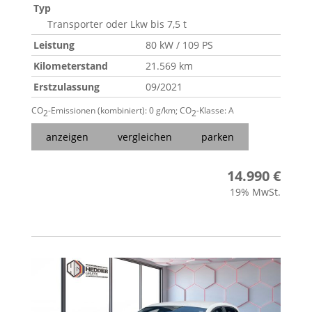
Typ
Transporter oder Lkw bis 7,5 t
Leistung
80 kW / 109 PS
Kilometerstand
21.569 km
Erstzulassung
09/2021
CO
-Emissionen (kombiniert):
0 g/km
;
CO
-Klasse:
A
2
2
anzeigen
vergleichen
parken
14.990 €
19% MwSt.