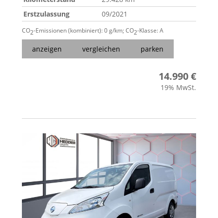
Erstzulassung
09/2021
CO
-Emissionen (kombiniert):
0 g/km
;
CO
-Klasse:
A
2
2
anzeigen
vergleichen
parken
14.990 €
19% MwSt.