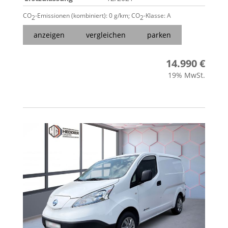
CO
-Emissionen (kombiniert):
0 g/km
;
CO
-Klasse:
A
2
2
anzeigen
vergleichen
parken
14.990 €
19% MwSt.