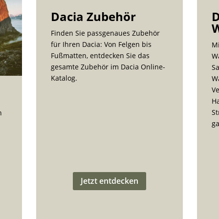
Dacia Zubehör
D
W
Finden Sie passgenaues Zubehör
für Ihren Dacia: Von Felgen bis
M
Fußmatten, entdecken Sie das
Wa
gesamte Zubehör im Dacia Online-
Sa
Katalog.
Wa
Ve
H
St
n
ga
Jetzt entdecken