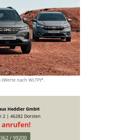
8 (Werte nach WLTP)*.
aus Heddier GmbH
 2 | 46282 Dorsten
t anrufen!
362 / 99200