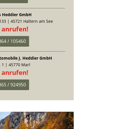
s Heddier GmbH
 133 | 45721 Haltern am See
t anrufen!
364 / 105460
Automobile J. Heddier GmbH
. 1 | 45770 Marl
t anrufen!
365 / 924950