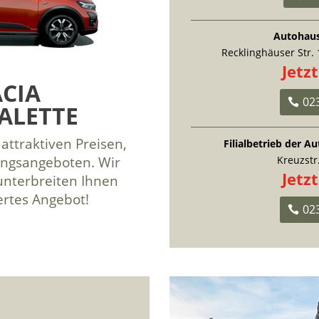
Autohau
Recklinghäuser Str.
Jetz
ACIA
02
ALETTE
attraktiven Preisen,
Filialbetrieb der 
ungsangeboten. Wir
Kreuzstr
Jetz
unterbreiten Ihnen
rtes Angebot!
02