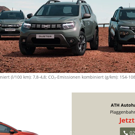
ert (l/100 km): 7,8-4,8; CO₂-Emissionen kombiniert (g/km): 154-10
ATH Autoh
Plaggenbahn
Jetz
02